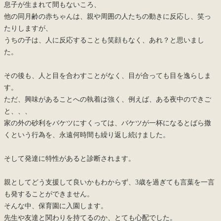
息子が生まれて間もないころ、
他の同月齢の赤ちゃんは、親や周囲の人たちの動きに反応し、笑っ
たりしますが、
うちの子は、人に反応することも笑顔もなく、あれ？と思いまし
た。
その後も、人と目を合わすことがなく、目が合っても目を逸らしま
す。
ただ、興味があることへの執着は強く、例えば、ある夜中のできご
と、、、
家の外の砂利をバケツにすくっては、バケツが一杯になるとばら撒
くという行為を、永遠何時間も繰り返し続けました。
そして発達に特性があると診断されます。
親としてどう支援して良いかもわからず、3歳を過ぎても言葉を一言
も発することができません。
そんな中、保育園に入園します。
先生や友達と関わりを持てるのか、とても心配でした。