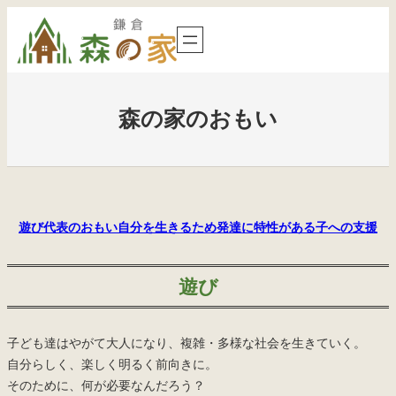
内
容
を
ス
キ
森の家のおもい
ッ
プ
遊び
代表のおもい
自分を生きるため
発達に特性がある子への支援
遊び
子ども達はやがて大人になり、複雑・多様な社会を生きていく。
自分らしく、楽しく明るく前向きに。
そのために、何が必要なんだろう？