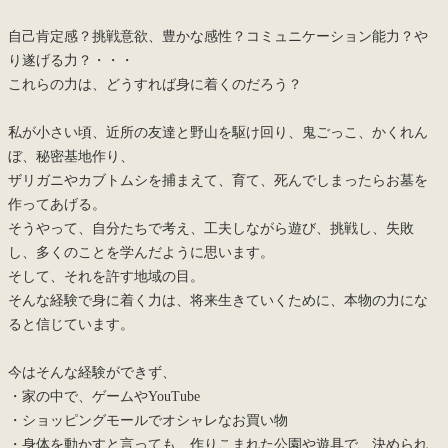
自己肯定感？挑戦意欲、豊かな感性？コミュニケーション能力？や
り遂げる力？・・・
これらの力は、どうすれば身に着くのだろう？
私が小さい頃、近所の友達と野山を駆け回り、鬼ごっこ、かくれん
ぼ、秘密基地作り、
ザリガニやカブトムシを捕まえて、育て、死んでしまったらお墓を
作ってあげる。
そうやって、自分たちで考え、工夫しながら遊び、挑戦し、失敗
し、多くのことを学んだように思います。
そして、それを許す地域の目。
そんな経験で身に着く力は、将来生きていくために、本物の力にな
ると信じています。
今はそんな経験ができず、
・家の中で、ゲームやYouTube
・ショッピングモールでオシャレなお買い物
・身体を動かすと言っても、作りこまれた公園や遊具で、決められ